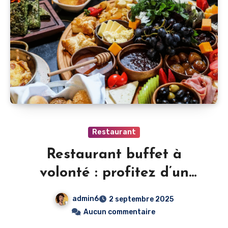
Restaurant
Restaurant buffet à
volonté : profitez d’un
large choix de plats variés
admin6
2 septembre 2025
pour satisfaire toutes vos
Aucun commentaire