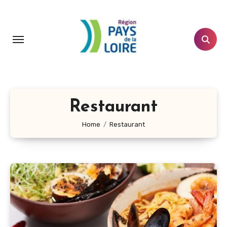
Aller
au
contenu
principal
Restaurant
Home
Restaurant