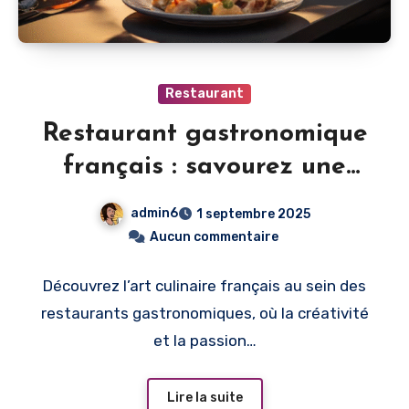
Restaurant
Restaurant gastronomique
français : savourez une
cuisine raffinée élaborée
admin6
1 septembre 2025
avec des produits frais et
Aucun commentaire
de saison.
Découvrez l’art culinaire français au sein des
restaurants gastronomiques, où la créativité
et la passion…
Lire la suite