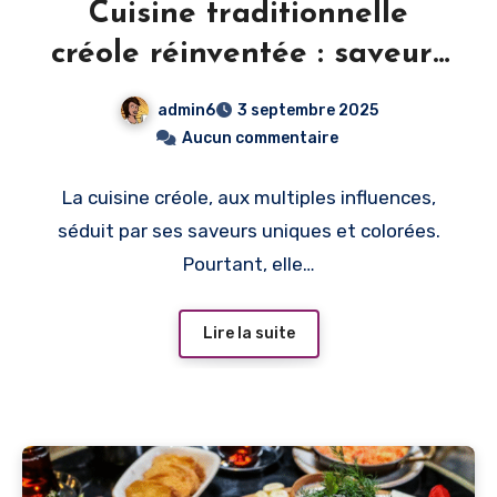
Cuisine traditionnelle
créole réinventée : saveurs
authentiques avec une
admin6
3 septembre 2025
touche moderne
Aucun commentaire
La cuisine créole, aux multiples influences,
séduit par ses saveurs uniques et colorées.
Pourtant, elle…
Lire la suite