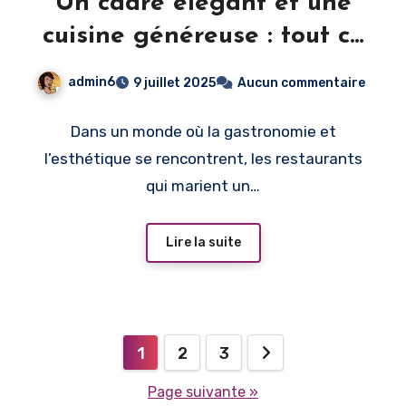
Un cadre élégant et une
cuisine généreuse : tout ce
qu’il faut pour se régaler
admin6
9 juillet 2025
Aucun commentaire
Dans un monde où la gastronomie et
l’esthétique se rencontrent, les restaurants
qui marient un…
Lire la suite
Pagination
1
2
3
des
Page suivante »