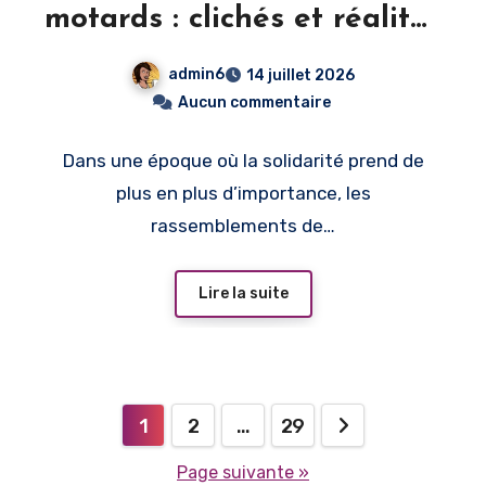
motards : clichés et réalités
d’une communauté
admin6
14 juillet 2026
solidaire
Aucun commentaire
Dans une époque où la solidarité prend de
plus en plus d’importance, les
rassemblements de…
Lire la suite
Pagination
1
2
…
29
des
Page suivante »