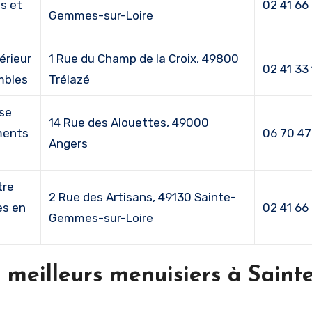
s et
02 41 66 
Gemmes-sur-Loire
érieur
1 Rue du Champ de la Croix, 49800
02 41 33 
mbles
Trélazé
ise
14 Rue des Alouettes, 49000
ments
06 70 47
Angers
tre
2 Rue des Artisans, 49130 Sainte-
es en
02 41 66
Gemmes-sur-Loire
s meilleurs menuisiers à Sainte