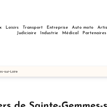
x
Loisirs
Transport
Entreprise
Auto moto
Arti
Judiciaire
Industrie
Médical
Partenaire
es-sur-Loire
ers de Sainte-Gemmes-s