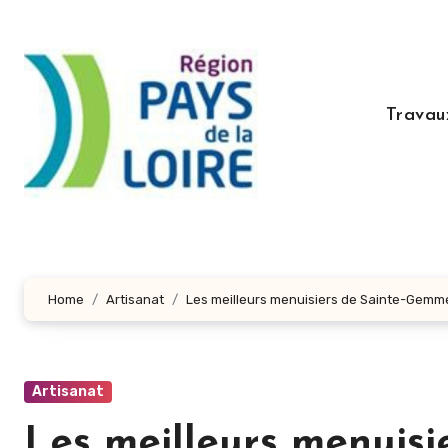
Aller
au
contenu
principal
Travau
Home
Artisanat
Les meilleurs menuisiers de Sainte-Gemm
Artisanat
Les meilleurs menuisi