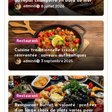
du repas champêtre en bord de mer
admin6
8 juillet 2026
Restaurant
Cuisine traditionnelle créole
réinventée : saveurs authentiques
avec une touche moderne
admin6
3 septembre 2025
Restaurant
Restaurant buffet à volonté : profitez
d’un large choix de plats variés pour