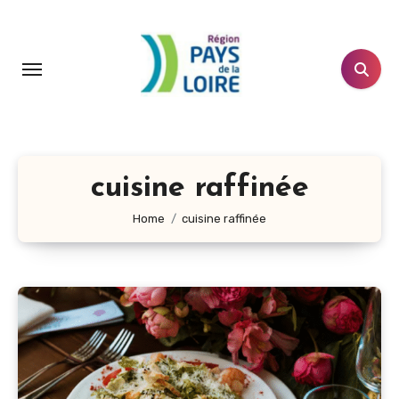
Aller
au
contenu
principal
cuisine raffinée
Home
cuisine raffinée