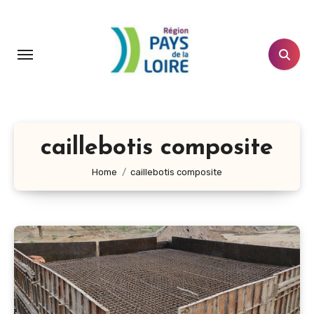
Aller
au
contenu
principal
caillebotis composite
Home
caillebotis composite