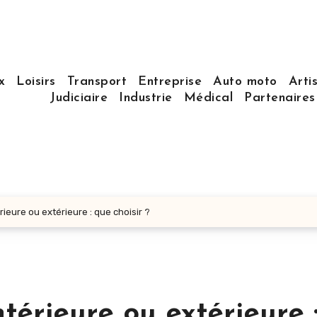
x
Loisirs
Transport
Entreprise
Auto moto
Arti
Judiciaire
Industrie
Médical
Partenaire
rieure ou extérieure : que choisir ?
ntérieure ou extérieure 