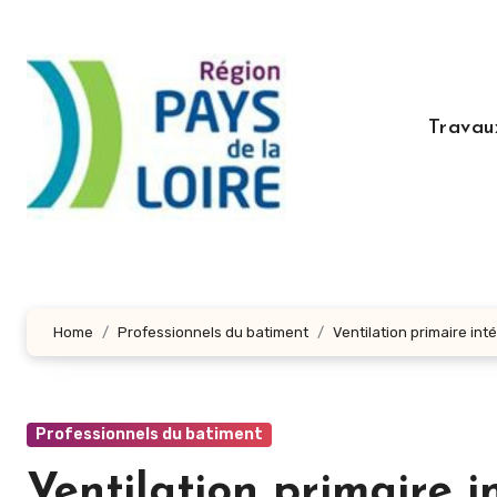
Aller
au
contenu
principal
Travau
Home
Professionnels du batiment
Ventilation primaire inté
Professionnels du batiment
Ventilation primaire i