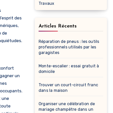
Travaux
s
’esprit des
umériques,
Articles Récents
e de
nquiétudes.
Réparation de pneus : les outils
professionnels utilisés par les
garagistes
Monte-escalier : essai gratuit à
confort
domicile
 gagner un
èmes
Trouver un court-circuit franc
dans la maison
 occupants.
t une
Organiser une célébration de
 toute
mariage champêtre dans un