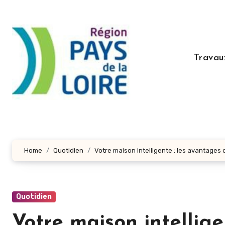
Aller
au
contenu
principal
Travau
Home
Quotidien
Votre maison intelligente : les avantages
Quotidien
Votre maison intellige