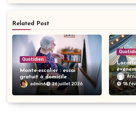
Related Post
Quotidi
Quotidien
Locati
événem
Monte-escalier : essai
invités
Arna
gratuit à domicile
en tout
admin6
26 juillet 2026
18 fév