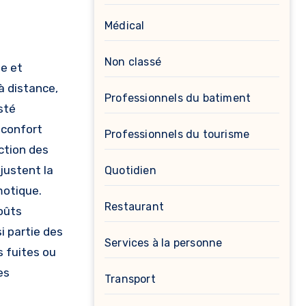
Médical
Non classé
de et
à distance,
Professionnels du batiment
sté
 confort
Professionnels du tourisme
ction des
ajustent la
Quotidien
motique.
Restaurant
coûts
i partie des
Services à la personne
 fuites ou
es
Transport