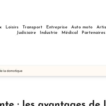
x
Loisirs
Transport
Entreprise
Auto moto
Arti
Judiciaire
Industrie
Médical
Partenaire
 de la domotique
nte : les avantages de 