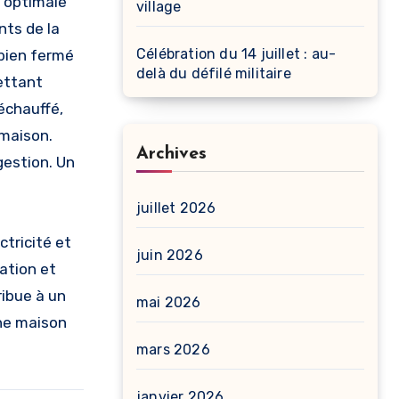
e optimale
village
nts de la
Célébration du 14 juillet : au-
 bien fermé
delà du défilé militaire
mettant
réchauffé,
 maison.
Archives
gestion. Un
juillet 2026
tricité et
juin 2026
ation et
ibue à un
mai 2026
une maison
mars 2026
janvier 2026