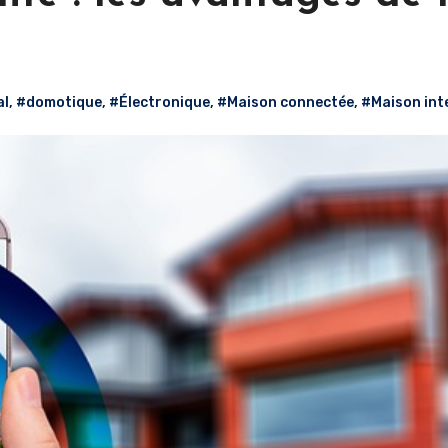
al
,
#domotique
,
#Électronique
,
#Maison connectée
,
#Maison inte