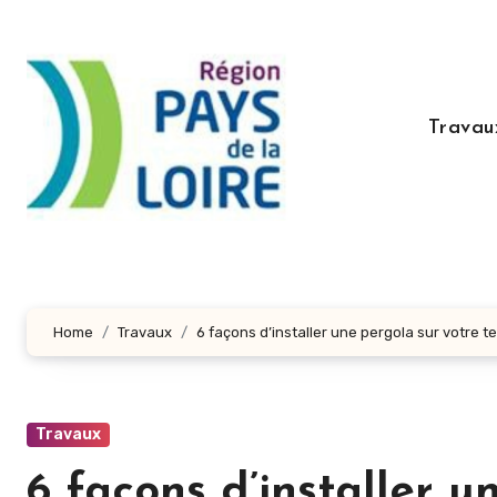
Aller
au
contenu
principal
Travau
Home
Travaux
6 façons d’installer une pergola sur votre t
Travaux
6 façons d’installer u