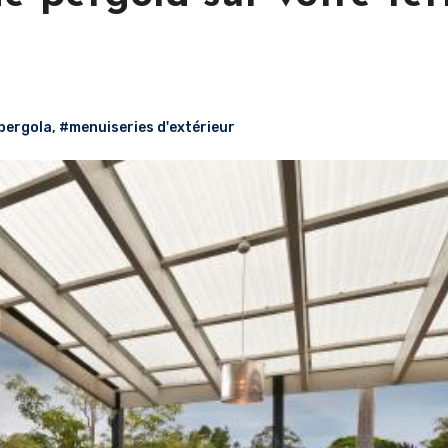
 pergola
,
#menuiseries d'extérieur