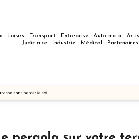
x
Loisirs
Transport
Entreprise
Auto moto
Arti
Judiciaire
Industrie
Médical
Partenaire
errasse sans percer le sol
ne pergola sur votre ter