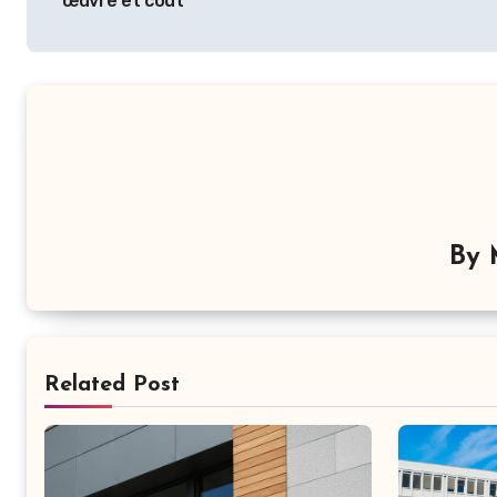
œuvre et coût
l’article
By
Related Post