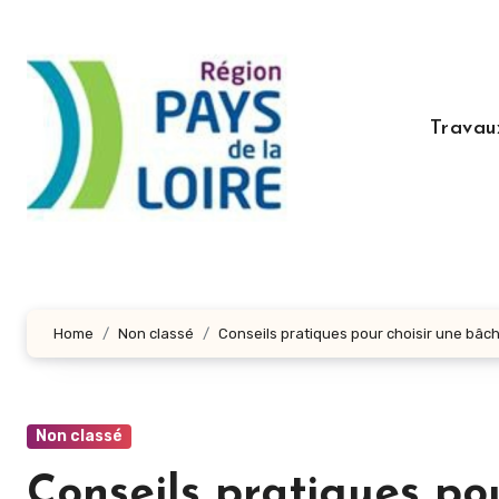
Aller
au
contenu
principal
Travau
Home
Non classé
Conseils pratiques pour choisir une bâc
Non classé
Conseils pratiques po