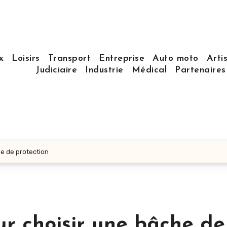
x
Loisirs
Transport
Entreprise
Auto moto
Arti
Judiciaire
Industrie
Médical
Partenaire
he de protection
ur choisir une bâche de