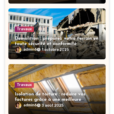
Travaux
Démolition : préparez votre terrain en
toute sécurité et conformité
admin6
1 octobre 2025
Travaux
Isolation de toiture : réduire vos
factures grâce à une meilleure
performance thermique
admin6
3 août 2025